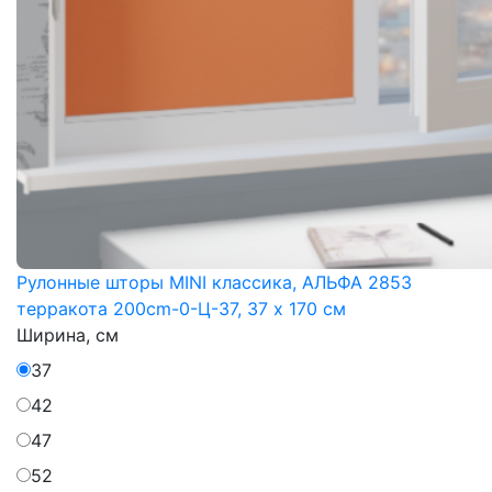
Рулонные шторы MINI классика, АЛЬФА 2853
терракота 200cm-0-Ц-37, 37 x 170 см
Ширина, см
37
42
47
52