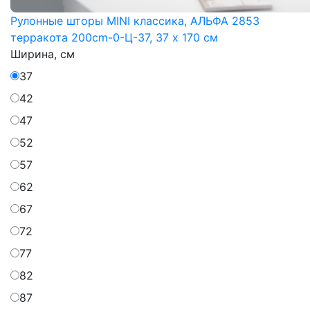
Рулонные шторы MINI классика, АЛЬФА 2853
терракота 200cm-0-Ц-37, 37 x 170 см
Ширина, см
37
42
47
52
57
62
67
72
77
82
87