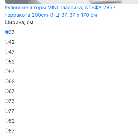
Рулонные шторы MINI классика, АЛЬФА 2853
терракота 200cm-0-Ц-37, 37 x 170 см
Ширина, см
37
42
47
52
57
62
67
72
77
82
87