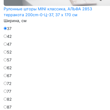
Рулонные шторы MINI классика, АЛЬФА 2853
терракота 200cm-0-Ц-37, 37 x 170 см
Ширина, см
37
42
47
52
57
62
67
72
77
82
87