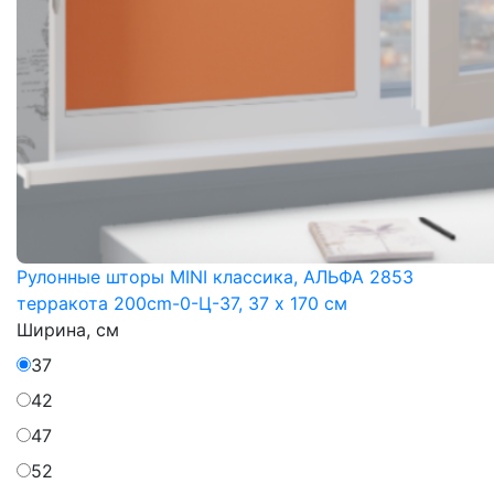
Рулонные шторы MINI классика, АЛЬФА 2853
терракота 200cm-0-Ц-37, 37 x 170 см
Ширина, см
37
42
47
52