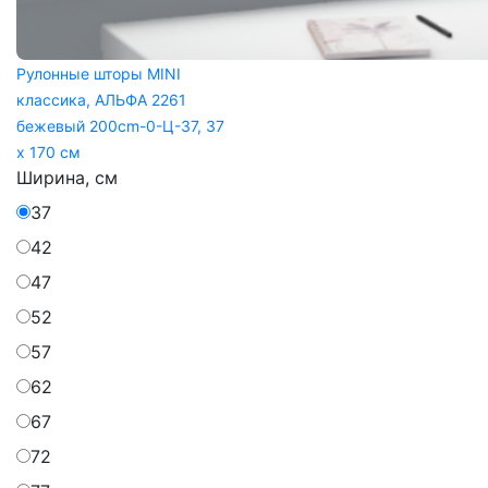
Рулонные шторы MINI
классика, АЛЬФА 2261
бежевый 200cm-0-Ц-37, 37
x 170 см
Ширина, см
37
42
47
52
57
62
67
72