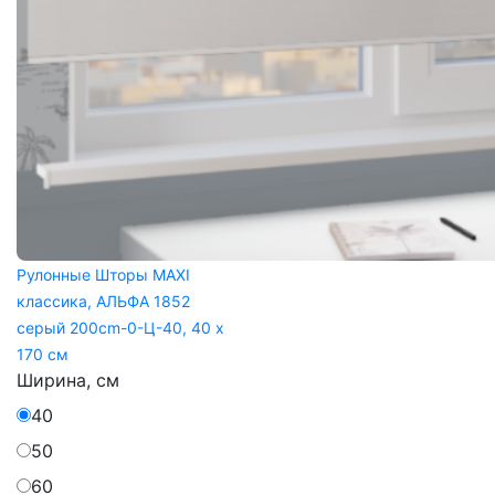
Рулонные Шторы MAXI
классика, АЛЬФА 1852
серый 200cm-0-Ц-40, 40 x
170 см
Ширина, см
40
50
60