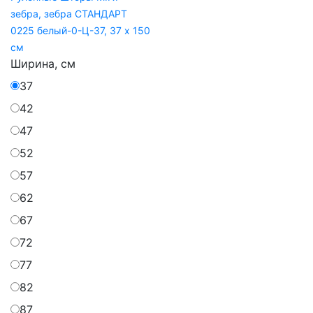
зебра, зебра СТАНДАРТ
0225 белый-0-Ц-37, 37 x 150
см
Ширина, см
37
42
47
52
57
62
67
72
77
82
87