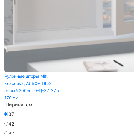
Рулонные шторы MINI
классика, АЛЬФА 1852
серый 200cm-0-Ц-37, 37 x
170 см
Ширина, см
37
42
47