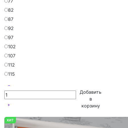
77
82
87
92
97
102
107
112
115
Добавить
в
корзину
ХИТ