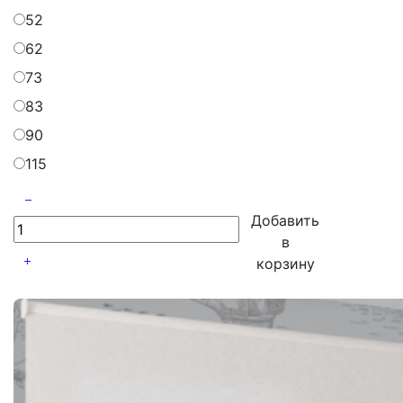
52
62
73
83
90
115
Добавить
в
корзину