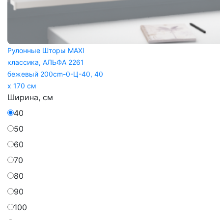
Рулонные Шторы MAXI
классика, АЛЬФА 2261
бежевый 200cm-0-Ц-40, 40
x 170 см
Ширина, см
40
50
60
70
80
90
100