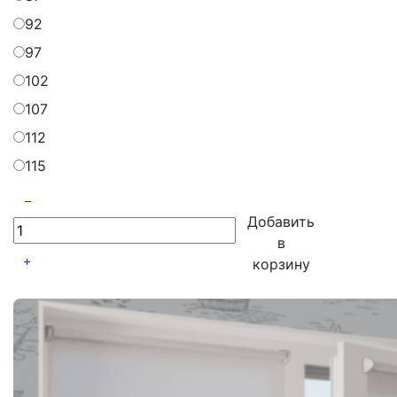
92
97
102
107
112
115
Добавить
в
корзину