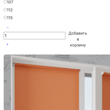
107
112
115
Добавить
в
корзину